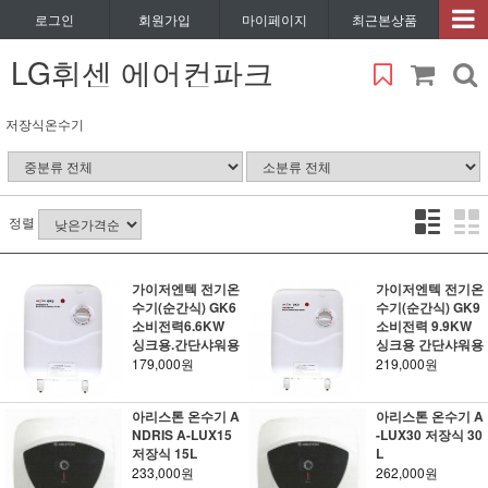
로그인
회원가입
마이페이지
최근본상품
LG휘센 에어컨파크
저장식온수기
정렬
가이저엔텍 전기온
가이저엔텍 전기온
수기(순간식) GK6
수기(순간식) GK9
소비전력6.6KW
소비전력 9.9KW
싱크용.간단샤워용
싱크용 간단샤워용
179,000원
219,000원
아리스톤 온수기 A
아리스톤 온수기 A
NDRIS A-LUX15
-LUX30 저장식 30
저장식 15L
L
233,000원
262,000원