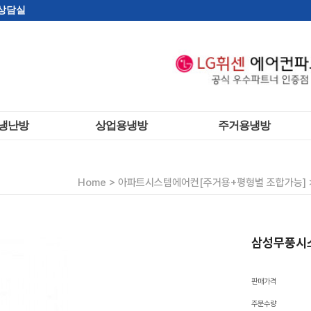
상담실
냉난방
상업용냉방
주거용냉방
인버터형
상가용 (영업용)
스탠드형
이형
사계절 에어컨
2 in1스탠드
>
Home
아파트시스템에어컨[주거용+평형별 조합가능]
 멀티형
이동식 에어컨
벽걸이형
인에어컨
일체형 에어컨
벽걸이멀티형
항습기
창문형 에어컨
삼성무풍시스
판매가격
주문수량