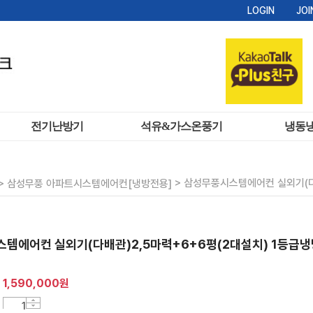
LOGIN
JOI
전기난방기
석유&가스온풍기
냉동
중대형 온풍기
돈풍기
쇼케
전기 히터
석유식 온풍기
영업용 
>
> 삼성무풍시스템에어컨 실외기(다
삼성무풍 아파트시스템에어컨[냉방전용]
천장형 온풍기
가스식 온풍기
천정형 복사열 난방기
야외용 가스히터
템에어컨 실외기(다배관)2,5마력+6+6평(2대설치) 1등급냉
1,590,000
원