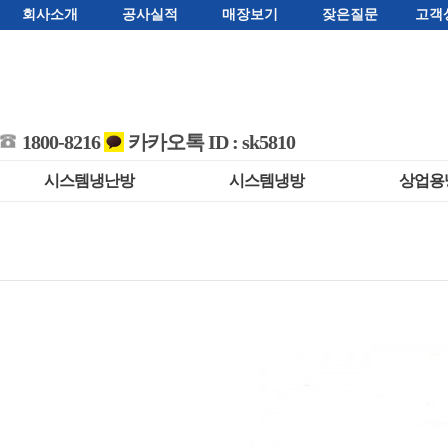
회사소개
공사실적
매장보기
잦은질문
고객
1800-8216
카카오톡 ID : sk5810
시스템냉난방
시스템냉방
상업용
천장 매립덕트형
환기 시스템
스탠드 
멀티V 시스템
멀티V 시스템
벽걸
상업용 싱글 천장형
상업용 싱글 천장형
벽걸이
멀티VS 상업용
멀티VS 상업용
소상공
벽걸이멀티형
아파트시스템에어컨
항온
아파트,사무실용