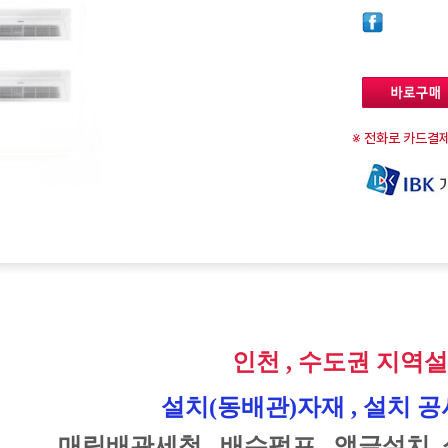
※ 전화로 카드결제
인천
,
수도권 지역
설치
(
동배관
)
자재 
, 
설치 공
매립배관세척 
, 배수펌프 , 
앵글설치
, 